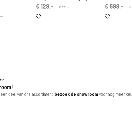
Oorspronkelijke
Huidige
Oorspronkelijke
Huidige
€
129,-
€
599,-
€
375,-
€
prijs
prijs
prijs
prijs
,-
is:
was:
is:
was:
€ 129,-.
€ 375,-.
€ 599,-.
€ 1.199,-.
ht?
room!
 een deel van ons assortiment,
bezoek de showroom
voor nog meer keu