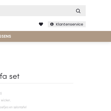
Zoek
Klantenservice
SSENS
fa set
t)
 wicker.
oefjes en salontafel