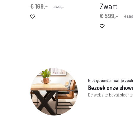
Zwart
Oorspronkelijke
Huidige
€
169,-
€
499,-
prijs
prijs
Oorspronkelijke
Huidige
€
599,-
€
1.199
is:
was:
prijs
prijs
€ 169,-.
€ 499,-.
is:
was:
€ 599,-.
€ 1.199,-.
Niet gevonden wat je zoc
Bezoek onze show
De website bevat slechts