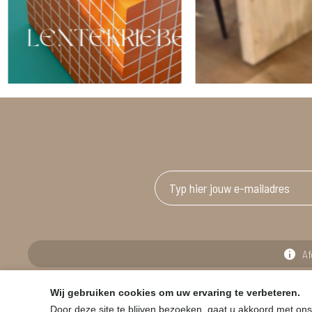
Af
Wij gebruiken cookies om uw ervaring te verbeteren.
© HOUSE & GARDEN - Zuiderdijk 25, 9230 Wetteren
Door deze site te blijven bezoeken, gaat u akkoord met ons