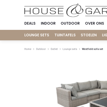
DEALS
INDOOR
OUTDOOR
OVER ONS
LOUNGE SETS
TUINTAFELS
STOELEN
LI
Home
Outdoor
Outlet
Lounge sets
Westfield sofa set