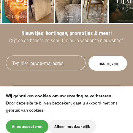
Nieuwtjes, kortingen, promoties & meer!
Blijf op de hoogte en schrijf je nu in voor onze nieuwsbrief.
Afgeprijsde artikelen zijn geldig bij aankoop
Wij gebruiken cookies om uw ervaring te verbeteren.
vanaf minimum 2 willekeurige artikelen.
Door deze site te blijven bezoeken, gaat u akkoord met ons
gebruik van cookies.
© HOUSE & GARDEN - Zuiderdijk 25, 9230 Wetteren
Onder voorbehoud van prijswijzigingen in de winkel en typfouten.
Alles accepteren
Alleen noodzakelijk