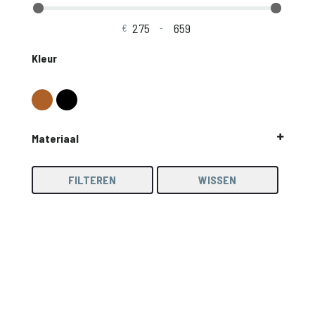
€
-
Minimale prijs
Maximale prijs
Kleur
Materiaal
Lamulux
Melamine
FILTEREN
WISSEN