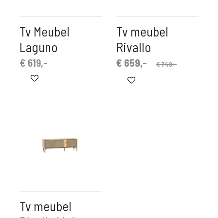
Tv Meubel
Tv meubel
Laguno
Rivallo
Oorspronkelijke
Huidige
€
619,-
€
659,-
€
740,-
prijs
prijs
is:
was:
€ 659,-.
€ 740,-.
Tv meubel