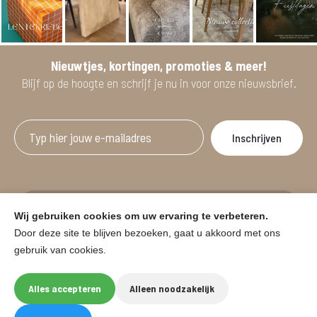
Nieuwtjes, kortingen, promoties & meer!
Blijf op de hoogte en schrijf je nu in voor onze nieuwsbrief.
Afgeprijsde artikelen zijn geldig bij aankoop
Wij gebruiken cookies om uw ervaring te verbeteren.
vanaf minimum 2 willekeurige artikelen.
Door deze site te blijven bezoeken, gaat u akkoord met ons
gebruik van cookies.
© HOUSE & GARDEN - Zuiderdijk 25, 9230 Wetteren
Onder voorbehoud van prijswijzigingen in de winkel en typfouten.
Alles accepteren
Alleen noodzakelijk