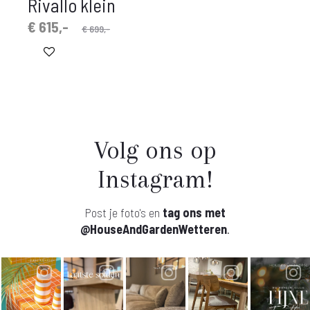
Rivallo klein
spronkelijke
idige
€
615,-
€
699,-
prijs
prijs
is:
was:
€ 615,-.
€ 699,-.
Volg ons op
Instagram!
Post je foto's en
tag ons met
@HouseAndGardenWetteren
.