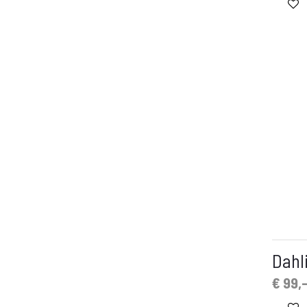
Dahl
Oorspronkelijk
Huidige
€
99,
prijs
prij