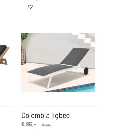
Colombia ligbed
Oorspronkelijke
Huidige
€
85,-
€
199,-