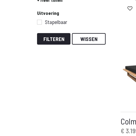
prijs
pri
Uitvoering
is:
wa
Stapelbaar
€ 299,-.
€ 725
FILTEREN
WISSEN
Colm
€
3.19