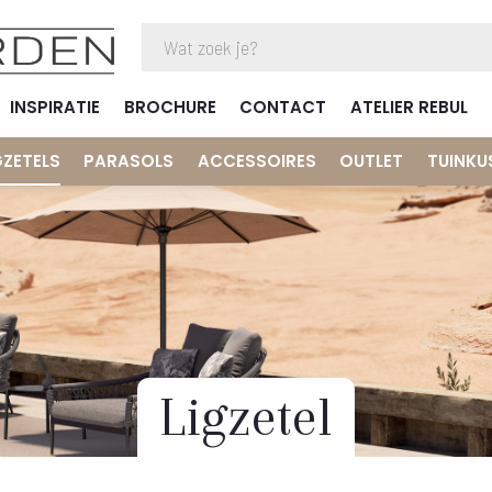
INSPIRATIE
BROCHURE
CONTACT
ATELIER REBUL
GZETELS
PARASOLS
ACCESSOIRES
OUTLET
TUINKU
Ligzetel