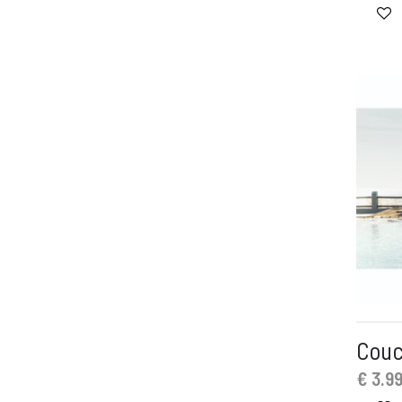
Couc
€
3.99