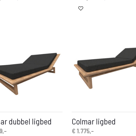
js
prijs
prijs
s:
is:
was:
,-.
€ 299,-.
€ 725,-.
ar dubbel ligbed
Colmar ligbed
9,-
€
1.775,-