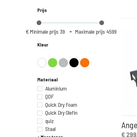
Prijs
€
Minimale prijs
-
Maximale prijs
Kleur
Materiaal
Aluminium
QDF
Quick Dry Foam
Quick Dry Olefin
quiz
Ange
Staal
Oorspronkelij
Huidige
€
299
+ Meer tonen