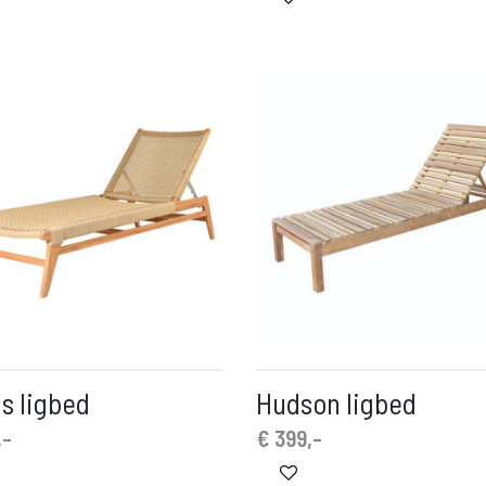
:
.
is ligbed
Hudson ligbed
,-
€
399,-