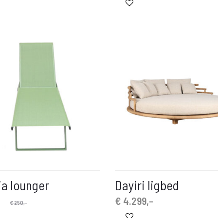
ia lounger
Dayiri ligbed
e
-
€
4.299,-
€
250,-
s