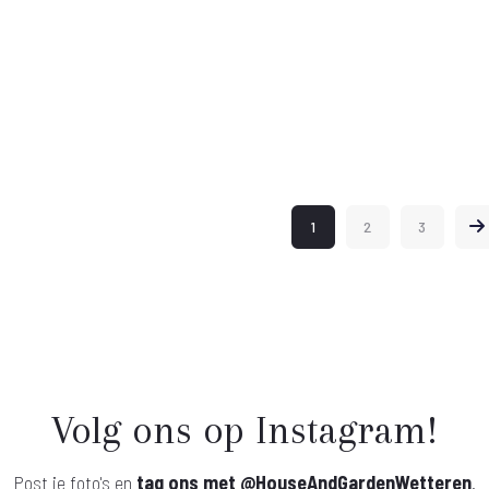
1
2
3
Volg ons op Instagram!
Post je foto's en
tag ons met
@HouseAndGardenWetteren
.