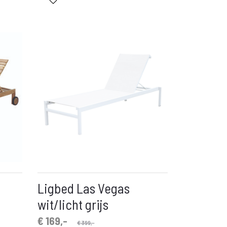
is:
was:
€ 499,-.
€ 1.899,-.
Ligbed Las Vegas
wit/licht grijs
Oorspronkelijke
Huidige
€
169,-
€
399,-