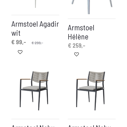
Armstoel Agadir
Armstoel
wit
Hélène
pronkelijke
idige
€
99,-
€
299,-
€
259,-
prijs
prijs
is:
was:
€ 99,-.
€ 299,-.