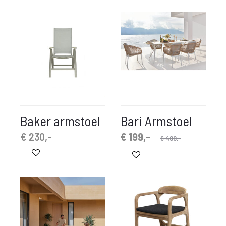
is:
was:
€ 29,-.
€ 89,-.
Baker armstoel
Bari Armstoel
Oorspronkelijke
Huidige
€
230,-
€
199,-
€
499,-
prijs
prijs
is:
was:
€ 199,-.
€ 499,-.