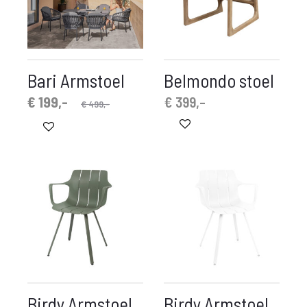
Bari Armstoel
Belmondo stoel
spronkelijke
idige
€
199,-
€
399,-
€
499,-
prijs
prijs
is:
was:
€ 199,-.
€ 499,-.
Birdy Armstoel
Birdy Armstoel