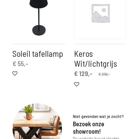
Soleil tafellamp
Keros
Wit/lichtgrijs
€
55,-
Oorspronkelijke
Huidige
€
129,-
€
216,-
prijs
prijs
is:
was:
€ 129,-.
€ 216,-.
Niet gevonden wat je zocht?
Bezoek onze
showroom!
De website bevat slechts