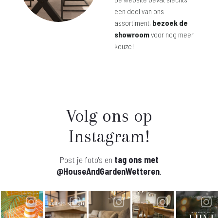
een deel van ons
assortiment,
bezoek de
showroom
voor nog meer
keuze!
Volg ons op
Instagram!
Post je foto's en
tag ons met
@HouseAndGardenWetteren
.