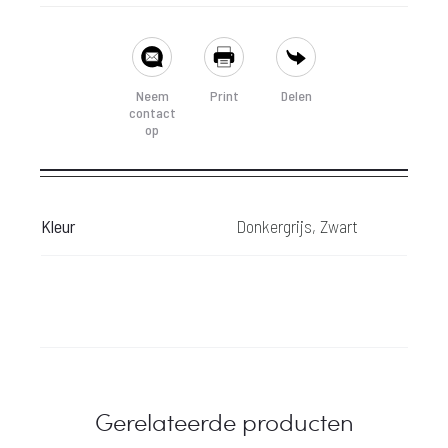
prijs
prijs
SHARE
is:
was:
Neem
Print
Delen
contact
 129,-.
€ 216,-.
op
Kleur
Donkergrijs, Zwart
Gerelateerde producten