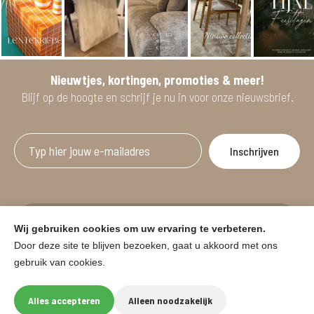
Nieuwtjes, kortingen, promoties & meer!
Blijf op de hoogte en schrijf je nu in voor onze nieuwsbrief.
Afgeprijsde artikelen zijn geldig bij aankoop
Wij gebruiken cookies om uw ervaring te verbeteren.
vanaf minimum 2 willekeurige artikelen.
Door deze site te blijven bezoeken, gaat u akkoord met ons
gebruik van cookies.
© HOUSE & GARDEN - Zuiderdijk 25, 9230 Wetteren
Onder voorbehoud van prijswijzigingen in de winkel en typfouten.
Alles accepteren
Alleen noodzakelijk