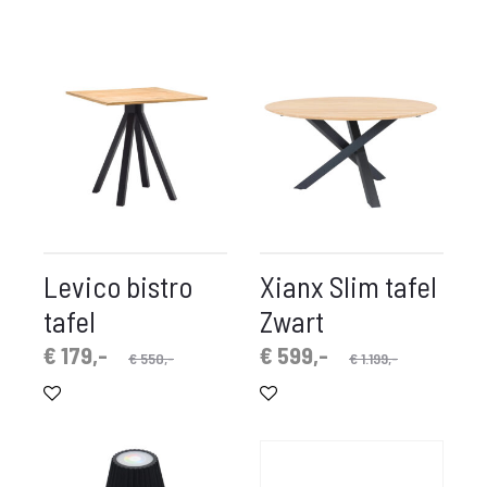
Levico bistro
Xianx Slim tafel
tafel
Zwart
spronkelijke
idige
Oorspronkelijke
Huidige
€
179,-
€
599,-
€
550,-
€
1.199,-
prijs
prijs
prijs
prijs
is:
was:
is:
was:
€ 179,-.
€ 550,-.
€ 599,-.
€ 1.199,-.