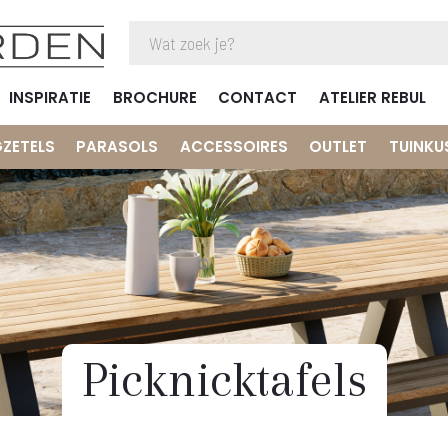
INSPIRATIE
BROCHURE
CONTACT
ATELIER REBUL
GZETELS
PARASOLS
ACCESSOIRES
OUTLET
TUINKU
Picknicktafels