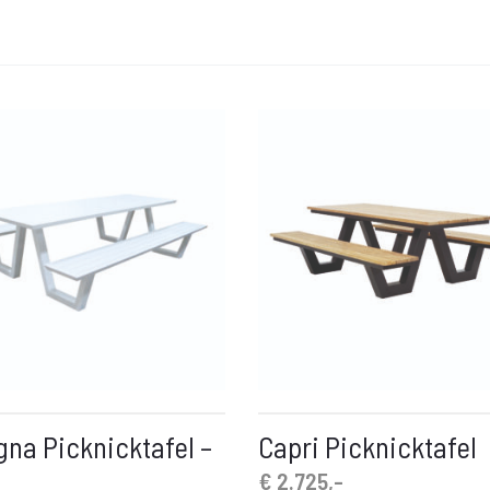
gna Picknicktafel –
Capri Picknicktafel
€
2.725,-