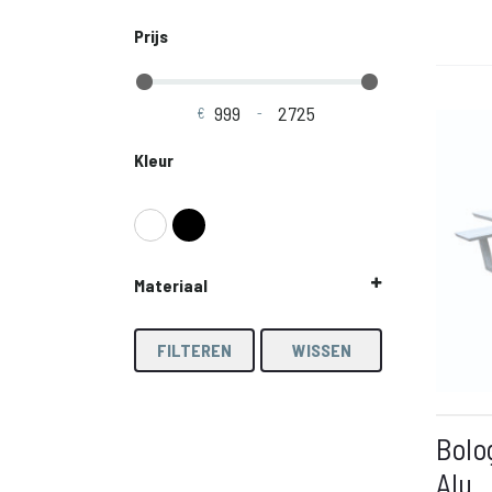
Prijs
€
-
Minimale prijs
Maximale prijs
Kleur
Materiaal
Aluminium
Teak
FILTEREN
WISSEN
Bolo
Alu