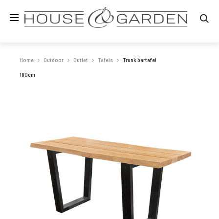
Zo
Home
Outdoor
Outlet
Tafels
Trunk bartafel
180cm