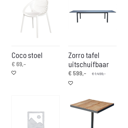
Coco stoel
Zorro tafel
uitschuifbaar
€
69,-
Oorspronkelijke
Huidige
€
599,-
€
1.499,-
prijs
prijs
is:
was:
€ 599,-.
€ 1.499,-.