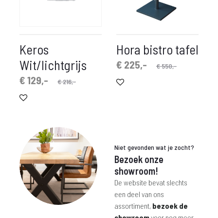
Keros
Hora bistro tafel
Wit/lichtgrijs
Oorspronkelijke
Huidige
€
225,-
€
550,-
prijs
prijs
spronkelijke
idige
€
129,-
€
216,-
is:
was:
prijs
prijs
€ 225,-.
€ 550,-.
is:
was:
€ 129,-.
€ 216,-.
Niet gevonden wat je zocht?
Bezoek onze
showroom!
De website bevat slechts
een deel van ons
assortiment,
bezoek de
showroom
voor nog meer