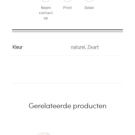
is:
was:
Neem
Print
Delen
contact
 755,-.
€ 1.299,-.
op
Kleur
naturel, Zwart
Gerelateerde producten