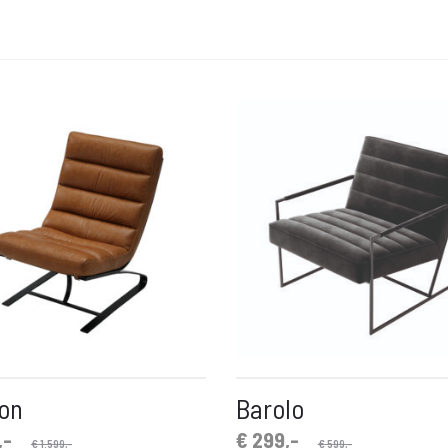
son
Barolo
ke
Oorspronkelijke
Huidige
,-
€
299,-
€
1.599,-
€
599,-