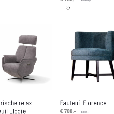
prijs
prijs
is:
was:
€ 799,-.
€ 1.199,-.
trische relax
Fauteuil Florence
uil Elodie
Oorspronkelijke
Huidige
€
788,-
€
875,-