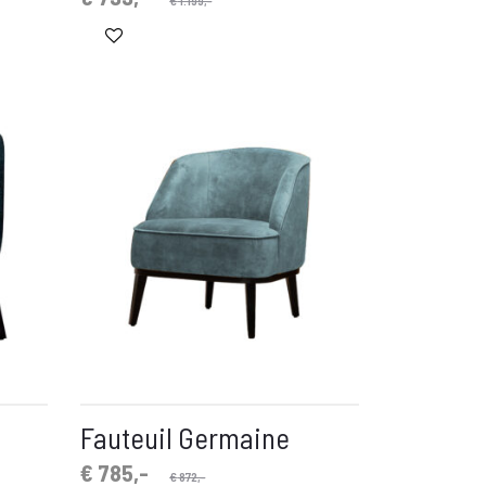
prijs
prijs
is:
was:
€ 799,-.
€ 1.199,-.
Fauteuil Germaine
Oorspronkelijke
Huidige
€
785,-
€
872,-