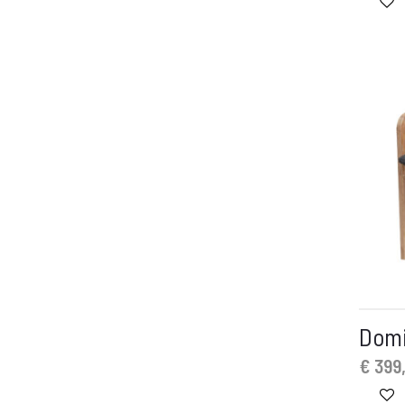
Domi
€
399