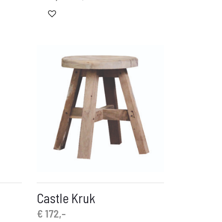
prijs
prijs
is:
was:
€ 29,-.
€ 89,-.
Castle Kruk
€
172,-