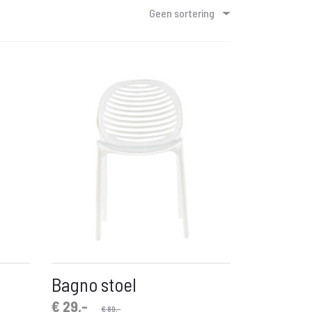
Geen sortering
Bagno stoel
Oorspronkelijke
Huidige
€
29,-
€
89,-