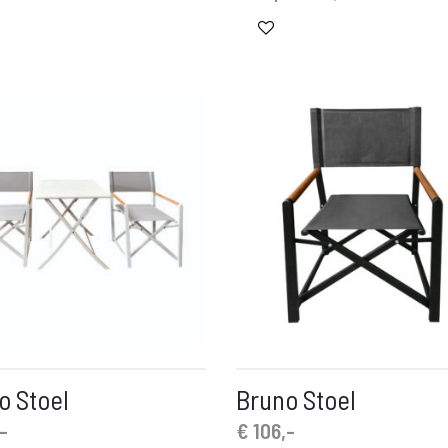
prijs
prijs
is:
was:
€ 99,-.
€ 299,-.
o Stoel
Bruno Stoel
-
€
106,-