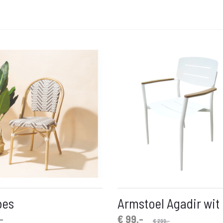
bes
Armstoel Agadir wit
Oorspronkelijke
Huidige
-
€
99,-
€
299,-