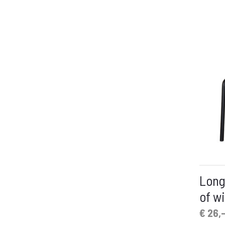
Long
of wi
Oorspronkelijk
Huidige
€
26,