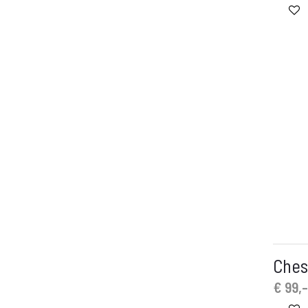
Ches
€
99,-