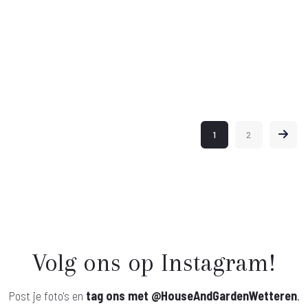
s
:
.
1
2
Volg ons op Instagram!
Post je foto's en
tag ons met
@HouseAndGardenWetteren
.