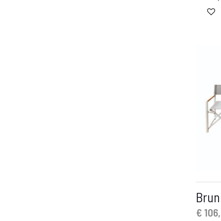
+ Meer tonen
Brun
€
106,