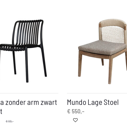
a zonder arm zwart
Mundo Lage Stoel
t
€
550,-
e
-
€
99,-