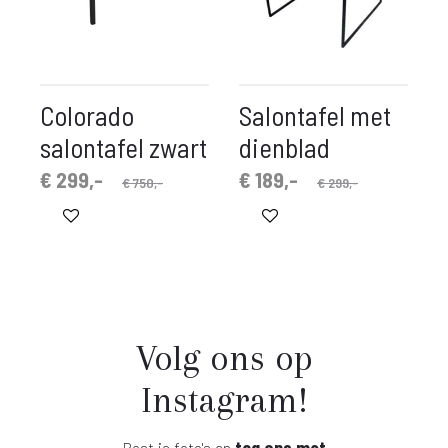
Colorado
Salontafel met
salontafel zwart
dienblad
spronkelijke
idige
Oorspronkelijke
Huidige
€
299,-
€
189,-
€
750,-
€
299,-
prijs
prijs
prijs
prijs
is:
was:
is:
was:
 299,-.
€ 750,-.
€ 189,-.
€ 299,-.
Volg ons op
Instagram!
Post je foto's en
tag ons met