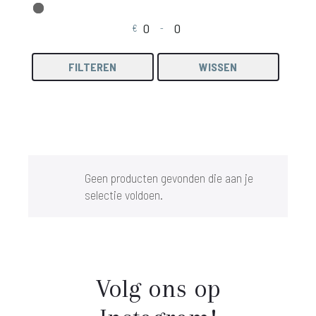
€
-
Minimale prijs
Maximale prijs
FILTEREN
WISSEN
Geen producten gevonden die aan je
selectie voldoen.
Volg ons op