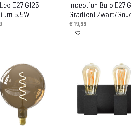
 Led E27 G125
Inception Bulb E27 
nium 5.5W
Gradient Zwart/Gou
9
€
19,99