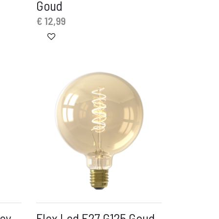
Goud
€
12,99
key
Flex Led E27 G125 Goud