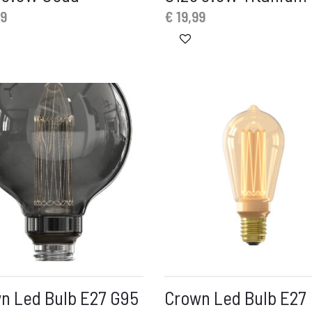
49
€
19,99
n Led Bulb E27 G95
Crown Led Bulb E27