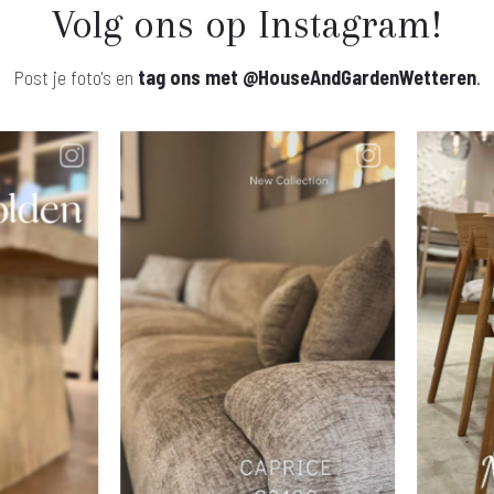
Volg ons op Instagram!
Post je foto's en
tag ons met
@HouseAndGardenWetteren
.