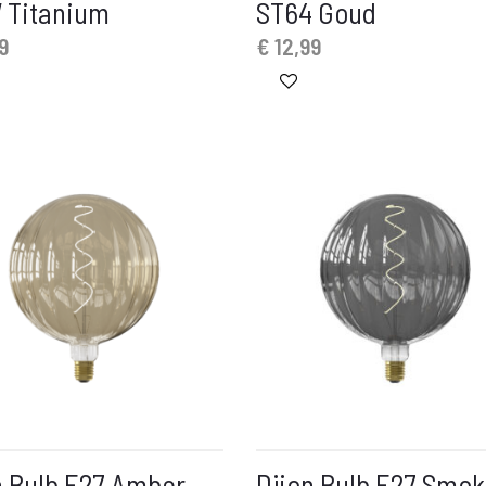
 Titanium
ST64 Goud
9
€
12,99
n Bulb E27 Amber
Dijon Bulb E27 Smo