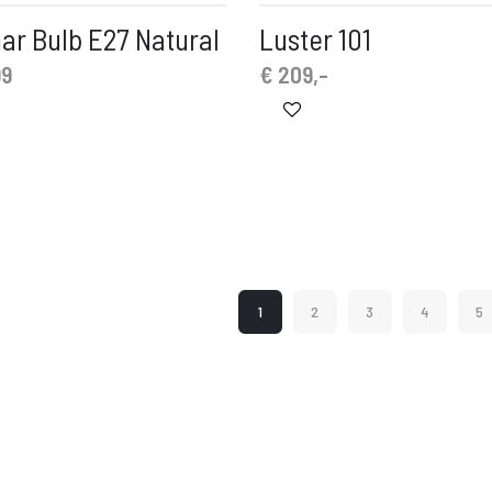
ar Bulb E27 Natural
Luster 101
99
€
209,-
1
2
3
4
5