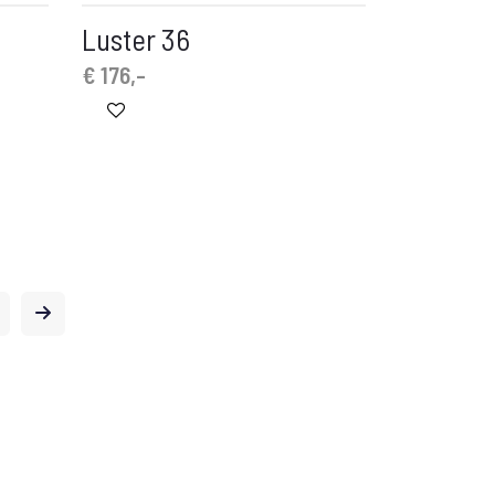
Luster 36
€
176,-