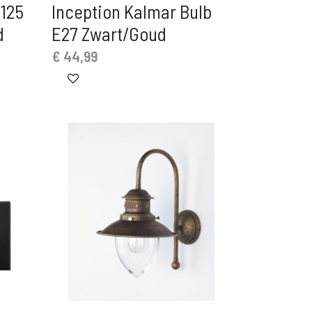
G125
Inception Kalmar Bulb
d
E27 Zwart/Goud
€
44,99