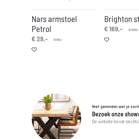
Nars armstoel
Brighton s
Petrol
Oorspronkelijke
Huidige
€
169,-
€
450,
prijs
prijs
Oorspronkelijke
Huidige
€
29,-
€
89,-
is:
was:
prijs
prijs
€ 169,-.
€ 450,-.
is:
was:
€ 29,-.
€ 89,-.
Niet gevonden wat je zoc
Bezoek onze show
De website bevat slechts