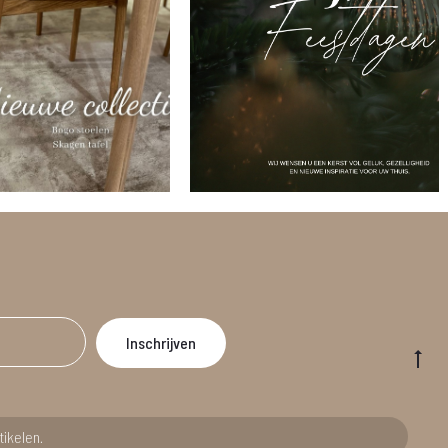
Go
to
to
tikelen.