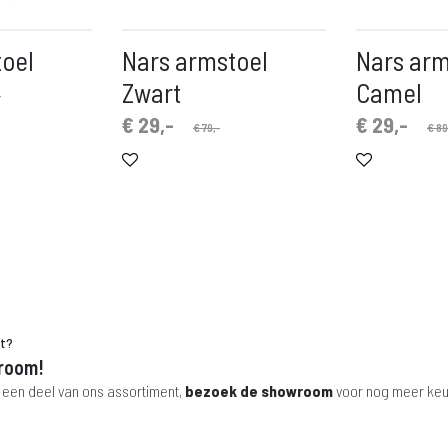
toel
Nars armstoel
Nars arm
Zwart
Camel
-
Oorspronkelijke
Huidige
Oorspronkelijke
Huidige
€
29,-
€
29,-
€
79,-
€
89
prijs
prijs
prijs
prijs
is:
was:
is:
was:
€ 29,-.
€ 79,-.
€ 29,-.
€ 89,-.
ht?
room!
 een deel van ons assortiment,
bezoek de showroom
voor nog meer keu