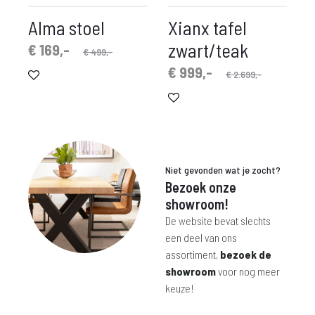
Alma stoel
Xianx tafel
zwart/teak
spronkelijke
idige
€
169,-
€
499,-
prijs
prijs
Oorspronkelijke
Huidige
€
999,-
€
2.699,-
is:
was:
prijs
prijs
€ 169,-.
€ 499,-.
is:
was:
€ 999,-.
€ 2.699,-.
Niet gevonden wat je zocht?
Bezoek onze
showroom!
De website bevat slechts
een deel van ons
assortiment,
bezoek de
showroom
voor nog meer
keuze!