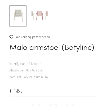
Aan verlanglijst toevoegen
Malo armstoel (Batyline)
Verkrijgbaar in 3 kleuren
Afmetingen: 60 x 55 x 80cm
Materiaal: Batyline, aluminium
€
199,-
SHARE