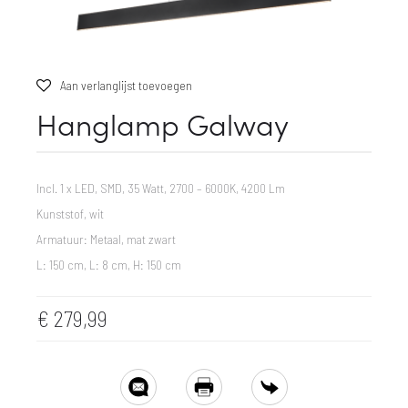
Aan verlanglijst toevoegen
Hanglamp Galway
Incl. 1 x LED, SMD, 35 Watt, 2700 – 6000K, 4200 Lm
Kunststof, wit
Armatuur: Metaal, mat zwart
L: 150 cm, L: 8 cm, H: 150 cm
€
279,99
SHARE