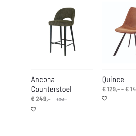
Ancona
Quince
Counterstoel
€
129,-
-
€
14
Oorspronkelijke
Huidige
€
249,-
€
345,-
prijs
prijs
is:
was:
€ 249,-.
€ 345,-.