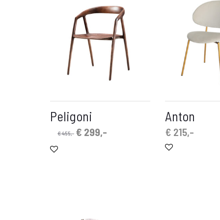
Peligoni
Anton
Oorspronkelijke
Huidige
€
299,-
€
215,-
€
455,-
prijs
prijs
was:
is:
€ 455,-.
€ 299,-.