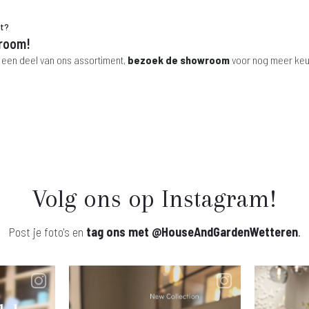
ht?
room!
 een deel van ons assortiment,
bezoek de showroom
voor nog meer keu
Volg ons op Instagram!
Post je foto's en
tag ons met
@HouseAndGardenWetteren
.