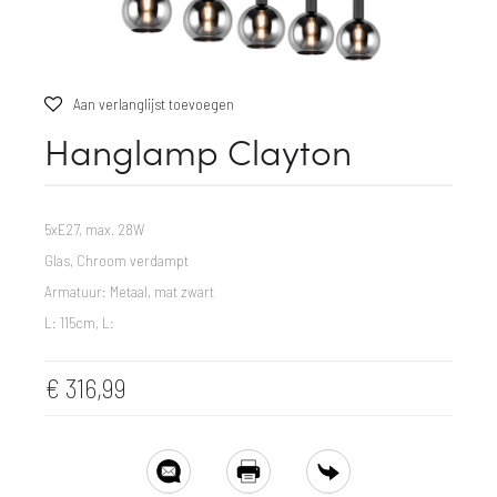
Aan verlanglijst toevoegen
Hanglamp Clayton
5xE27, max. 28W
Glas, Chroom verdampt
Armatuur: Metaal, mat zwart
L: 115cm, L:
€
316,99
SHARE