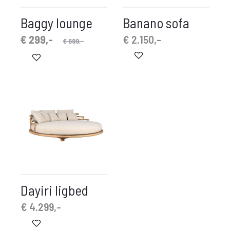
Baggy lounge
Banano sofa
spronkelijke
idige
€
299,-
€
2.150,-
€
699,-
prijs
prijs
is:
was:
 299,-.
€ 699,-.
Dayiri ligbed
€
4.299,-