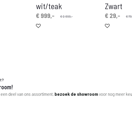
wit/teak
Zwart
Oorspronkelijke
Huidige
Oorspronkelijke
Huidige
€
999,-
€
29,-
€
2.699,-
€
79
prijs
prijs
prijs
prijs
is:
was:
is:
was:
€ 999,-.
€ 2.699,-.
€ 29,-.
€ 79,-.
ht?
room!
 een deel van ons assortiment,
bezoek de showroom
voor nog meer keu