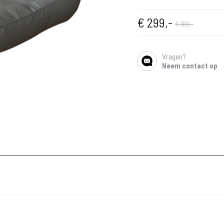
Oorspronkelijke
Huidige
€
299,-
€
699,-
prijs
prijs
Vragen?
SHARE
Neem contact op
is:
was:
€ 299,-.
€ 699,-.