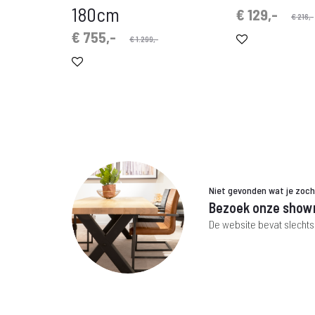
180cm
Oorspronkelijke
Huidige
€
129,-
€
216,-
prijs
prijs
Oorspronkelijke
Huidige
€
755,-
€
1.299,-
is:
was:
prijs
prijs
€ 129,-.
€ 216,-.
is:
was:
€ 755,-.
€ 1.299,-.
Niet gevonden wat je zoc
Bezoek onze show
De website bevat slechts