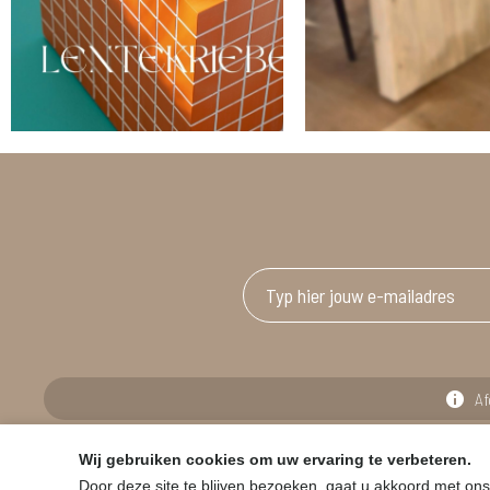
Af
Wij gebruiken cookies om uw ervaring te verbeteren.
© HOUSE & GARDEN - Zuiderdijk 25, 9230 Wetteren
Door deze site te blijven bezoeken, gaat u akkoord met ons