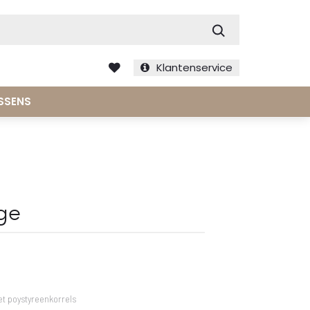
Zoek
Klantenservice
SSENS
ge
et poystyreenkorrels