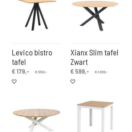
Levico bistro
Xianx Slim tafel
tafel
Zwart
spronkelijke
idige
Oorspronkelijke
Huidige
€
179,-
€
599,-
€
550,-
€
1.199,-
prijs
prijs
prijs
prijs
is:
was:
is:
was:
€ 179,-.
€ 550,-.
€ 599,-.
€ 1.199,-.