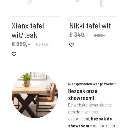
Xianx tafel
Nikki tafel wit
wit/teak
Oorspronkelijke
Huidige
€
349,-
€
575,-
prijs
prijs
spronkelijke
idige
€
999,-
€
2.699,-
is:
was:
prijs
prijs
€ 349,-.
€ 575,-.
is:
was:
 999,-.
€ 2.699,-.
Niet gevonden wat je zocht?
Bezoek onze
showroom!
De website bevat slechts
een deel van ons
assortiment,
bezoek de
showroom
voor nog meer