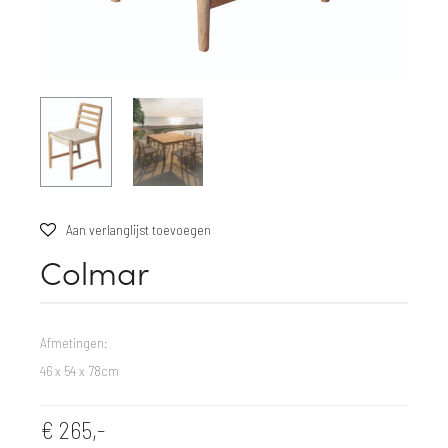
Aan verlanglijst toevoegen
Colmar
Afmetingen:
46 x 54 x 78cm
€
265,-