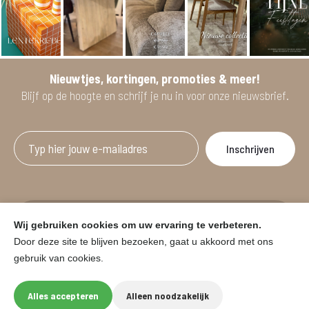
Nieuwtjes, kortingen, promoties & meer!
Blijf op de hoogte en schrijf je nu in voor onze nieuwsbrief.
Afgeprijsde artikelen zijn geldig bij aankoop
Wij gebruiken cookies om uw ervaring te verbeteren.
vanaf minimum 2 willekeurige artikelen.
Door deze site te blijven bezoeken, gaat u akkoord met ons
gebruik van cookies.
© HOUSE & GARDEN - Zuiderdijk 25, 9230 Wetteren
Onder voorbehoud van prijswijzigingen in de winkel en typfouten.
Alles accepteren
Alleen noodzakelijk