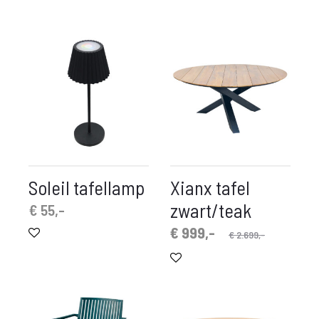
Soleil tafellamp
Xianx tafel
zwart/teak
€
55,-
Oorspronkelijke
Huidige
€
999,-
€
2.699,-
prijs
prijs
is:
was:
€ 999,-.
€ 2.699,-.