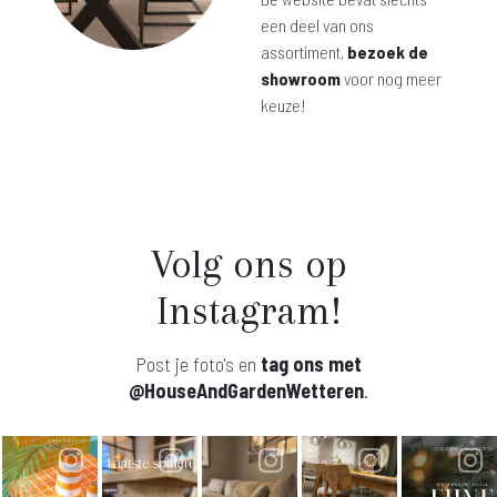
een deel van ons
assortiment,
bezoek de
showroom
voor nog meer
keuze!
Volg ons op
Instagram!
Post je foto's en
tag ons met
@HouseAndGardenWetteren
.