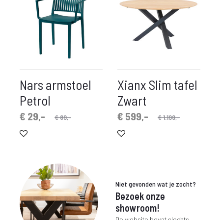
Nars armstoel
Xianx Slim tafel
Petrol
Zwart
pronkelijke
idige
Oorspronkelijke
Huidige
€
29,-
€
599,-
€
89,-
€
1.199,-
prijs
prijs
prijs
prijs
is:
was:
is:
was:
€ 29,-.
€ 89,-.
€ 599,-.
€ 1.199,-.
Niet gevonden wat je zocht?
Bezoek onze
showroom!
De website bevat slechts