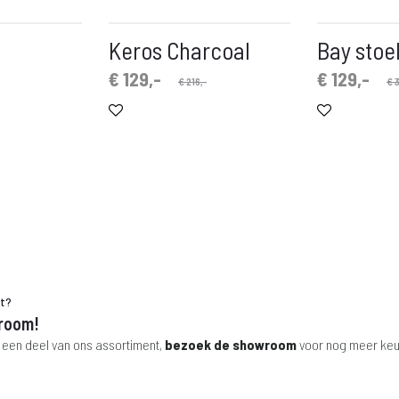
Keros Charcoal
Bay stoel
Oorspronkelijke
Huidige
Oorspronkelijke
Huidige
€
129,-
€
129,-
€
216,-
€
3
prijs
prijs
prijs
prijs
is:
was:
is:
was:
€ 129,-.
€ 216,-.
€ 129,-.
€ 375,-.
ht?
room!
 een deel van ons assortiment,
bezoek de showroom
voor nog meer keu