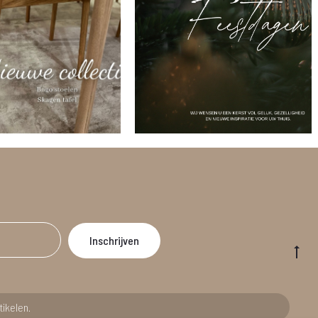
Go
to
to
tikelen.