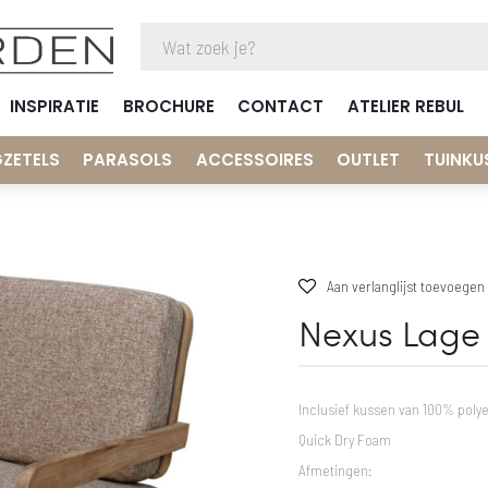
INSPIRATIE
BROCHURE
CONTACT
ATELIER REBUL
GZETELS
PARASOLS
ACCESSOIRES
OUTLET
TUINKU
Aan verlanglijst toevoegen
Nexus Lage 
Inclusief kussen van 100% poly
Quick Dry Foam
Afmetingen: