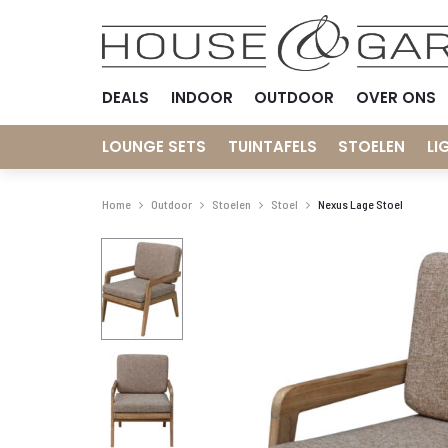
DEALS
INDOOR
OUTDOOR
OVER ONS
LOUNGE SETS
TUINTAFELS
STOELEN
LI
Home
Outdoor
Stoelen
Stoel
Nexus Lage Stoel