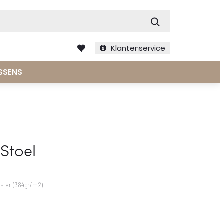
Zoek
Klantenservice
SSENS
Stoel
ester (384gr/m2)