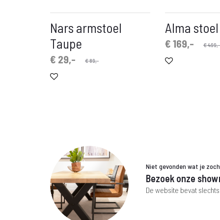
Nars armstoel
Alma stoel
Taupe
Oorspronkelijke
Huidige
€
169,-
€
499,-
prijs
prijs
Oorspronkelijke
Huidige
€
29,-
€
89,-
is:
was:
prijs
prijs
€ 169,-.
€ 499,-.
is:
was:
€ 29,-.
€ 89,-.
Niet gevonden wat je zoc
Bezoek onze show
De website bevat slechts