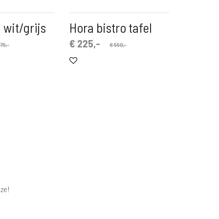
 wit/grijs
Hora bistro tafel
Oorspronkelijke
Huidige
€
225,-
75,-
€
550,-
prijs
prijs
is:
was:
€ 225,-.
€ 550,-.
ze!