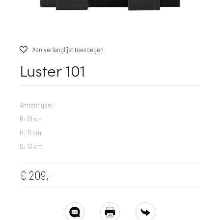
Aan verlanglijst toevoegen
Luster 101
Afmetingen:
B: 21 cm
H: 11 cm
D: 13 cm
€
209,-
SHARE