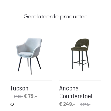
Gerelateerde producten
Tucson
Ancona
Counterstoel
Oorspronkelijke
Huidige
€
79,-
€
199,-
prijs
prijs
Oorspronkelijke
Huidige
€
249,-
€
345,-
was:
is:
prijs
prijs