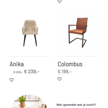
€ 199,-.
€ 79,-.
is:
was:
€ 249,-.
€ 345,-.
Anika
Colombus
Oorspronkelijke
Huidige
€
239,-
€
199,-
€
299,-
prijs
prijs
was:
is:
€ 299,-.
€ 239,-.
Niet gevonden wat je zocht?