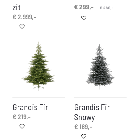
zit
Oorspronkelijke
Huidige
€
299,-
€
440,-
prijs
prijs
€
2.999,-
is:
was:
€ 299,-.
€ 440,-.
Grandis Fir
Grandis Fir
Snowy
€
219,-
€
189,-