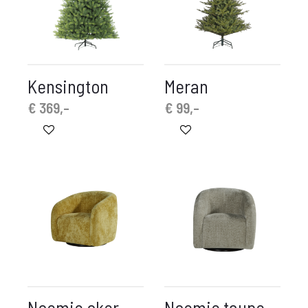
Kensington
Meran
€
369,-
€
99,-
Noemie oker
Noemie taupe