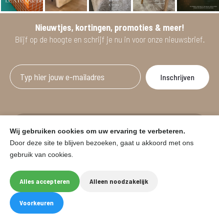
Nieuwtjes, kortingen, promoties & meer!
Blijf op de hoogte en schrijf je nu in voor onze nieuwsbrief.
Afgeprijsde artikelen zijn geldig bij aankoop
Wij gebruiken cookies om uw ervaring te verbeteren.
vanaf minimum 2 willekeurige artikelen.
Door deze site te blijven bezoeken, gaat u akkoord met ons
gebruik van cookies.
© HOUSE & GARDEN - Zuiderdijk 25, 9230 Wetteren
Onder voorbehoud van prijswijzigingen in de winkel en typfouten.
Alles accepteren
Alleen noodzakelijk
Website by
Eegix
F
I
Voorkeuren
a
n
c
s