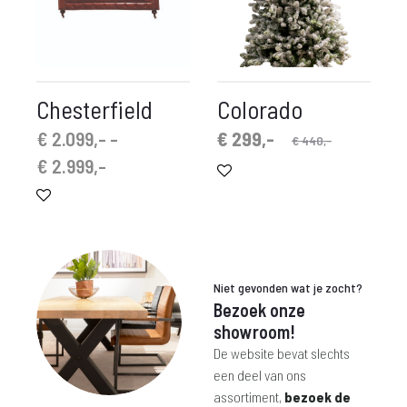
Chesterfield
Colorado
Oorspronkelijke
Huidige
€
2.099,-
-
€
299,-
€
440,-
Prijsklasse:
prijs
prijs
€
2.999,-
€ 2.099,-
is:
was:
tot
€ 299,-.
€ 440,-.
€ 2.999,-
Niet gevonden wat je zocht?
Bezoek onze
showroom!
De website bevat slechts
een deel van ons
assortiment,
bezoek de