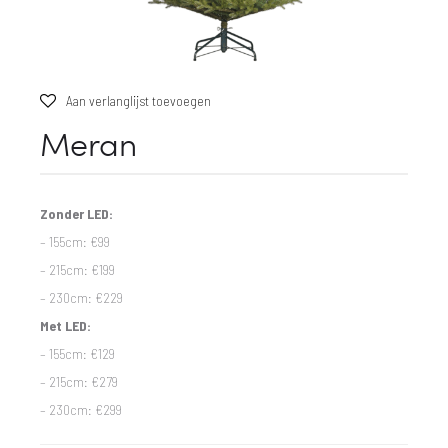
Aan verlanglijst toevoegen
Meran
Zonder LED:
– 155cm: €99
– 215cm: €199
– 230cm: €229
Met LED:
– 155cm: €129
– 215cm: €279
– 230cm: €299