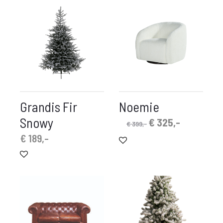
Grandis Fir
Noemie
Snowy
Oorspronkelijke
Huidige
€
325,-
€
399,-
prijs
prijs
€
189,-
was:
is:
€ 399,-.
€ 325,-.