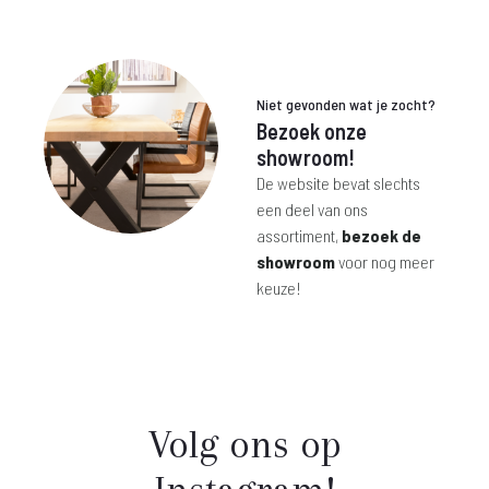
was:
is:
was:
is:
€ 199,-.
€ 79,-.
€ 299,-.
€ 219,-.
Niet gevonden wat je zocht?
Bezoek onze
showroom!
De website bevat slechts
een deel van ons
assortiment,
bezoek de
showroom
voor nog meer
keuze!
Volg ons op