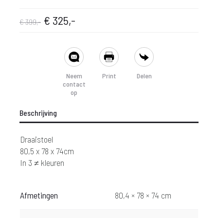
Oorspronkelijke
Huidige
€
325,-
€
399,-
prijs
prijs
SHARE
was:
is:
Neem
Print
Delen
contact
€ 399,-.
€ 325,-.
op
Beschrijving
Draaistoel
80,5 x 78 x 74cm
In 3 ≠ kleuren
Afmetingen
80,4 × 78 × 74 cm