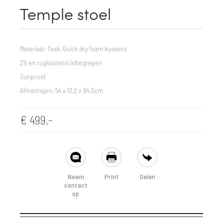
Temple stoel
Materiaal: Teak, Quick dry foam kussens
Zit en rugkussens inbegrepen
Sunproof
Afmetingen: 54 x 61,2 x 84,5cm
€
499,-
SHARE
Neem
Print
Delen
contact
op