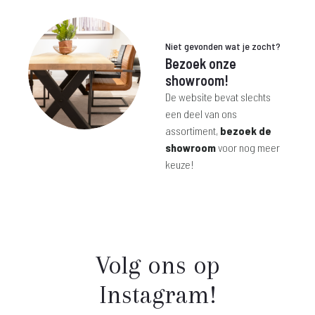
 225,-.
€ 550,-.
€ 129,-.
€ 216,-.
Niet gevonden wat je zocht?
Bezoek onze
showroom!
De website bevat slechts
een deel van ons
assortiment,
bezoek de
showroom
voor nog meer
keuze!
Volg ons op
Instagram!