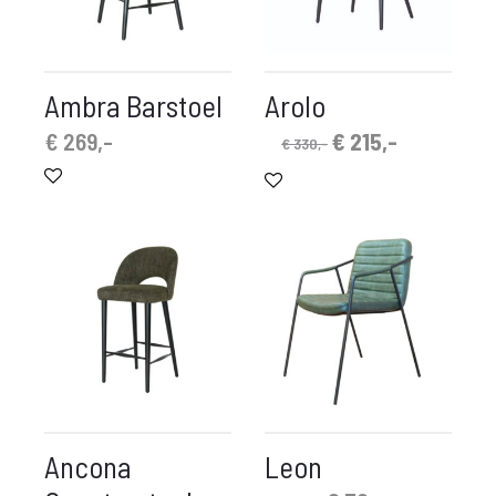
Ambra Barstoel
Arolo
Oorspronkelijke
Huidige
€
269,-
€
215,-
€
330,-
prijs
prijs
was:
is:
€ 330,-.
€ 215,-.
Ancona
Leon