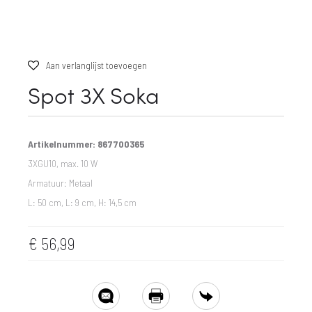
Aan verlanglijst toevoegen
Spot 3X Soka
Artikelnummer: 867700365
3XGU10, max. 10 W
Armatuur: Metaal
L: 50 cm, L: 9 cm, H: 14,5 cm
€
56,99
SHARE