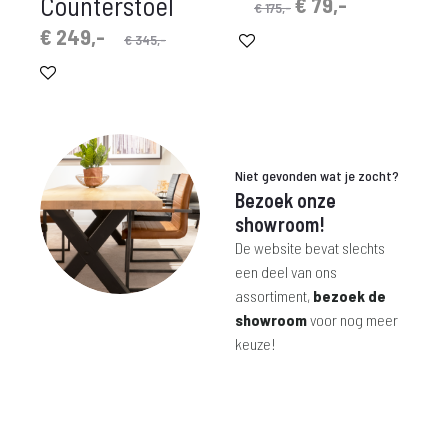
Counterstoel
Oorspronkelijke
Huidige
€
79,-
€
175,-
prijs
prijs
rspronkelijke
idige
€
249,-
€
345,-
was:
is:
prijs
prijs
€ 175,-.
€ 79,-.
is:
was:
 249,-.
€ 345,-.
Niet gevonden wat je zocht?
Bezoek onze
showroom!
De website bevat slechts
een deel van ons
assortiment,
bezoek de
showroom
voor nog meer
keuze!