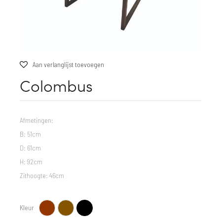
Aan verlanglijst toevoegen
Colombus
Afmetingen:
B: 51cm
D: 61cm
H: 92cm
Zithoogte: 46cm
Kleur
Cognac
Donkerbruin
Zwart