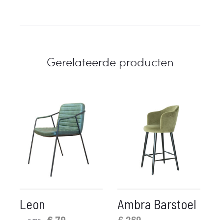
Gerelateerde producten
Leon
Ambra Barstoel
Oorspronkelijke
Huidige
€
79,-
€
269,-