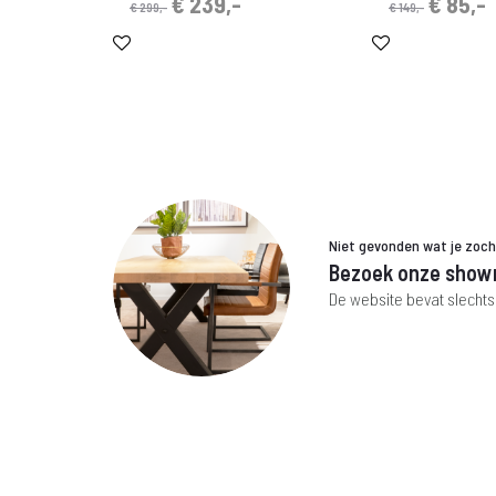
Oorspronkelijke
Huidige
Oorspro
H
€
239,-
€
85,-
€
299,-
€
149,-
prijs
prijs
prijs
p
was:
is:
was:
i
€ 299,-.
€ 239,-.
€ 149,-
€
Niet gevonden wat je zoc
Bezoek onze show
De website bevat slechts