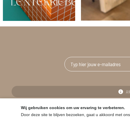
Af
Wij gebruiken cookies om uw ervaring te verbeteren.
© HOUSE & GARDEN - Zuiderdijk 25, 9230 Wetteren
Door deze site te blijven bezoeken, gaat u akkoord met ons
Onder voorbehoud van prijswijzigingen in de winkel en typfouten.