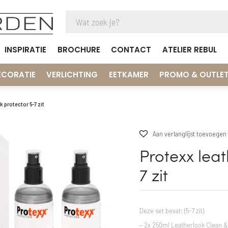
INSPIRATIE
BROCHURE
CONTACT
ATELIER REBUL
ECORATIE
VERLICHTING
EETKAMER
PROMO & OUTLE
k protector 5-7 zit
Aan verlanglijst toevoegen
Protexx leat
7 zit
Deze set bevat: (5-7 zit)
– 2x 250ml Leatherlook Clean &