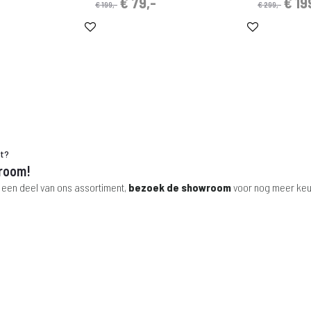
nkelijke
uidige
Oorspronkelijke
Huidige
Oors
€
79,-
€
19
€
199,-
€
299,-
rijs
prijs
prijs
prijs
s:
was:
is:
was
.
 85,-.
€ 199,-.
€ 79,-.
€ 29
ht?
room!
 een deel van ons assortiment,
bezoek de showroom
voor nog meer keu