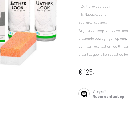
– 2x Microvezeldoek
– 1x Nubuckspons
Gebruikersadvies:
Wrijf na aankoop je nieuwe meu
draaiende bewegingen op ong. 3
optimaal resultaat om de 6 ma
Cleantex gebruiken zodat de b
€
125,-
Vragen?
SHARE
Neem contact op