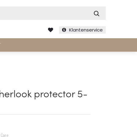
Zoek
Klantenservice
T
herlook protector 5-
 Care