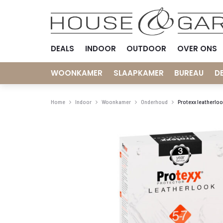
DEALS
INDOOR
OUTDOOR
OVER ONS
WOONKAMER
SLAAPKAMER
BUREAU
D
Home
Indoor
Woonkamer
Onderhoud
Protexx leatherloo