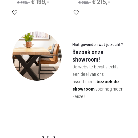
Oorspronkelijke
Huidige
Oorspronkelijke
Huidige
€
199,-
€
215,-
€
330,-
€
299,-
prijs
prijs
prijs
prijs
was:
is:
was:
is:
€ 330,-.
€ 199,-.
€ 299,-.
€ 215,-.
Niet gevonden wat je zocht?
Bezoek onze
showroom!
De website bevat slechts
een deel van ons
assortiment,
bezoek de
showroom
voor nog meer
keuze!