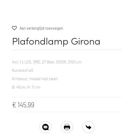
Aan verlanglijst toevoegen
Plafondlamp Girona
Incl. 1 x LED, SMD, 27 Watt, 3000K, 3100 Lm
Kunststof wit
Armatuur: metaal mat zwart
Ø: 45cm, H: 11 cm
€
145,99
SHARE