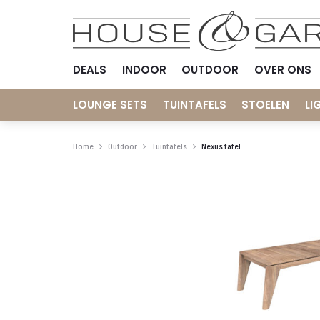
DEALS
INDOOR
OUTDOOR
OVER ONS
LOUNGE SETS
TUINTAFELS
STOELEN
LI
Home
Outdoor
Tuintafels
Nexus tafel