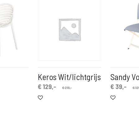
Keros Wit/lichtgrijs
Sandy V
Oorspronkelijke
Huidige
Oorspronkelijke
Huidige
€
129,-
€
39,-
€
216,-
€
12
prijs
prijs
prijs
prijs
is:
was:
is:
was:
€ 129,-.
€ 216,-.
€ 39,-.
€ 125,-.