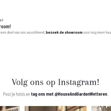
ht?
room!
 een deel van ons assortiment,
bezoek de showroom
voor nog meer keu
Volg ons op Instagram!
Post je foto's en
tag ons met
@HouseAndGardenWetteren
.