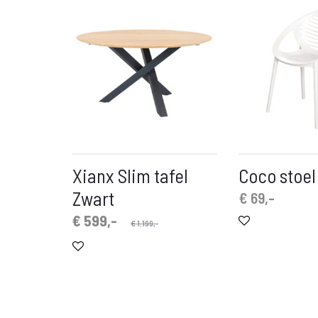
Xianx Slim tafel
Coco stoel
Zwart
€
69,-
Oorspronkelijke
Huidige
€
599,-
€
1.199,-
prijs
prijs
is:
was:
€ 599,-.
€ 1.199,-.