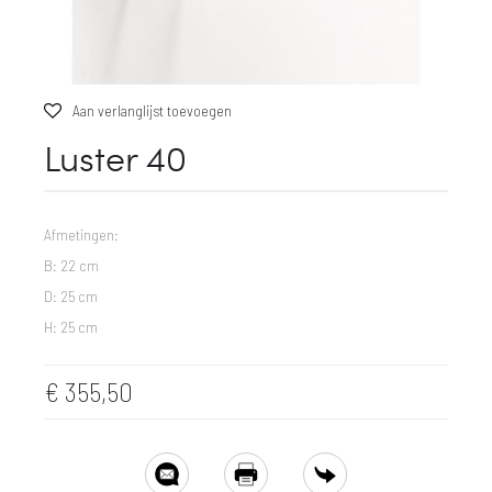
Aan verlanglijst toevoegen
Luster 40
Afmetingen:
B: 22 cm
D: 25 cm
H: 25 cm
€
355,50
SHARE