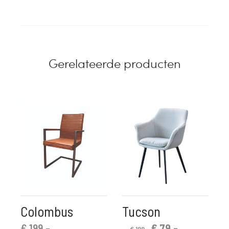
Gerelateerde producten
Colombus
Tucson
Oorspronkelijke
Huidige
€
199,-
€
79,-
€
199,-