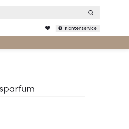
Zoek
Klantenservice
T
isparfum