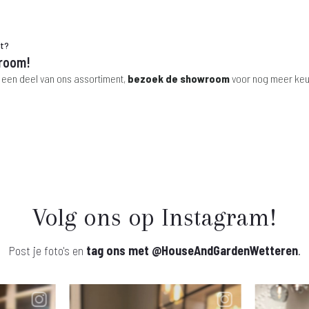
ht?
room!
 een deel van ons assortiment,
bezoek de showroom
voor nog meer keu
Volg ons op Instagram!
Post je foto's en
tag ons met
@HouseAndGardenWetteren
.