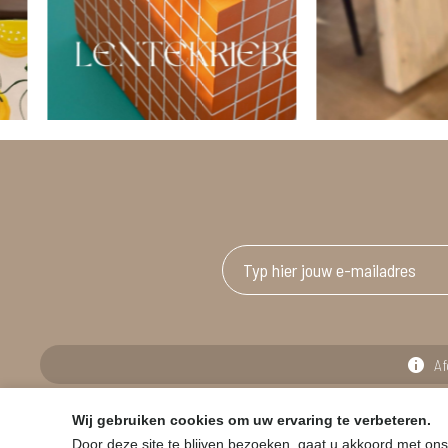
Af
Wij gebruiken cookies om uw ervaring te verbeteren.
© HOUSE & GARDEN - Zuiderdijk 25, 9230 Wetteren
Door deze site te blijven bezoeken, gaat u akkoord met ons