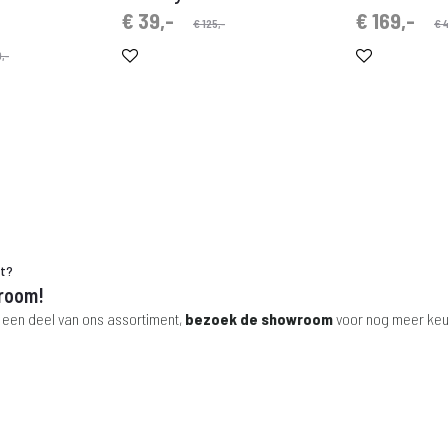
Oorspronkelijke
Huidige
Oorspronkelijke
Huidige
€
39,-
€
169,-
€
125,-
€
4
prijs
prijs
prijs
prijs
,-
is:
was:
is:
was:
€ 39,-.
€ 125,-.
€ 169,-.
€ 499,-.
ht?
room!
 een deel van ons assortiment,
bezoek de showroom
voor nog meer keu