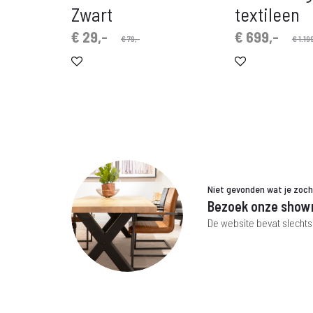
Zwart
textileen
Oorspronkelijke
Huidige
Oorspronkelijke
Huidige
€
29,-
€
699,-
€
79,-
€
1.199
prijs
prijs
prijs
prijs
is:
was:
is:
was:
€ 29,-.
€ 79,-.
€ 699,-.
€ 1.199,-.
Niet gevonden wat je zoc
Bezoek onze show
De website bevat slechts