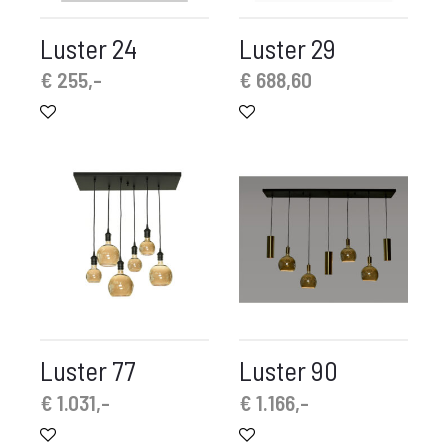
Luster 24
Luster 29
€
255,-
€
688,60
Luster 77
Luster 90
€
1.031,-
€
1.166,-