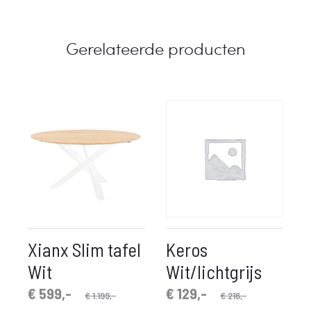
Gerelateerde producten
Xianx Slim tafel
Keros
Wit
Wit/lichtgrijs
spronkelijke
idige
Oorspronkelijke
Huidige
€
599,-
€
129,-
€
1.199,-
€
216,-