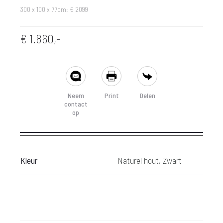
300 x 100 x 77cm: € 2099
€
1.860,-
SHARE
Neem
Print
Delen
contact
op
Kleur
Naturel hout, Zwart