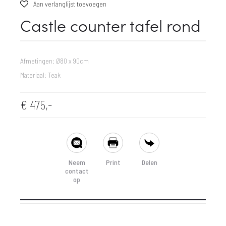
Aan verlanglijst toevoegen
Castle counter tafel rond
Afmetingen: Ø80 x 90cm
Materiaal: Teak
€
475,-
SHARE
Neem
Print
Delen
contact
op