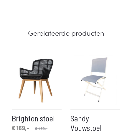
Gerelateerde producten
Brighton stoel
Sandy
Vouwstoel
spronkelijke
idige
€
169,-
€
450,-