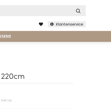
Zoek
Klantenservice
SSENS
– 220cm
 teak top