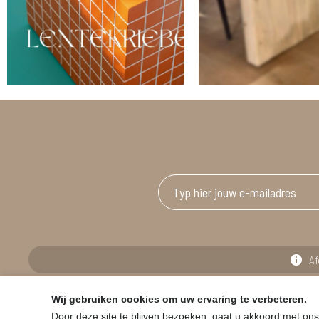
Af
Wij gebruiken cookies om uw ervaring te verbeteren.
© HOUSE & GARDEN - Zuiderdijk 25, 9230 Wetteren
Door deze site te blijven bezoeken, gaat u akkoord met ons