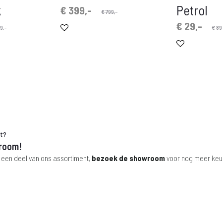
k
Petrol
Oorspronkelijke
Huidige
€
399,-
€
799,-
prijs
prijs
Oorspronkelijke
Huidige
€
29,-
9,-
€
89
is:
was:
prijs
prijs
€ 399,-.
€ 799,-.
is:
was:
€ 29,-.
€ 89,-.
ht?
room!
 een deel van ons assortiment,
bezoek de showroom
voor nog meer keu