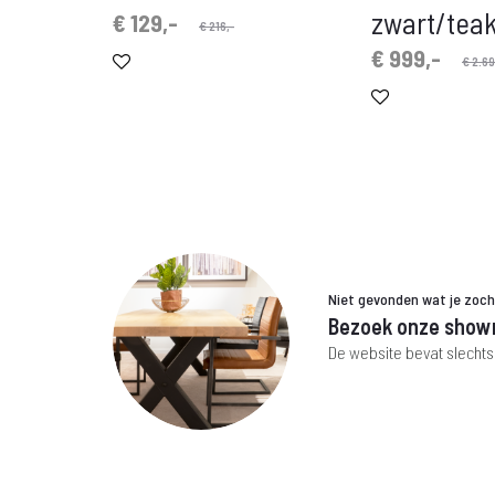
zwart/tea
Oorspronkelijke
Huidige
€
129,-
€
216,-
prijs
prijs
Oorspronkelijke
Huidige
€
999,-
€
2.69
is:
was:
prijs
prijs
€ 129,-.
€ 216,-.
is:
was:
€ 999,-.
€ 2.699,-.
Niet gevonden wat je zoc
Bezoek onze show
De website bevat slechts