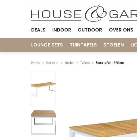
DEALS
INDOOR
OUTDOOR
OVER ONS
LOUNGE SETS
TUINTAFELS
STOELEN
LI
Home
Outdoor
Outlet
Tafels
Bora tafel – 220cm