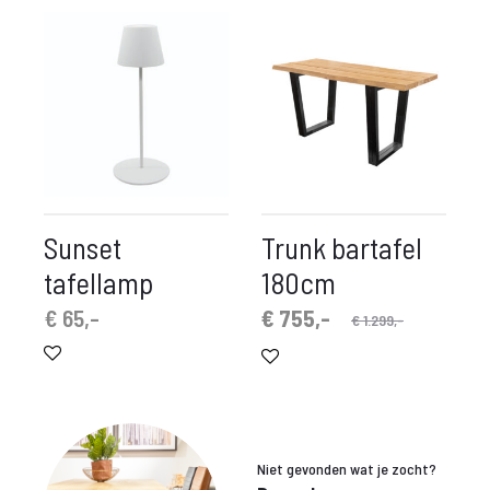
€ 169,-.
€ 499,-.
€ 129,-.
€ 375,-.
Sunset
Trunk bartafel
tafellamp
180cm
Oorspronkelijke
Huidige
€
65,-
€
755,-
€
1.299,-
prijs
prijs
is:
was:
€ 755,-.
€ 1.299,-.
Niet gevonden wat je zocht?