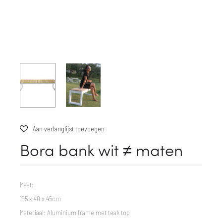
Aan verlanglijst toevoegen
Bora bank wit ≠ maten
Maat:
195 x 40 x 45cm
Materiaal: Aluminium frame met teak top