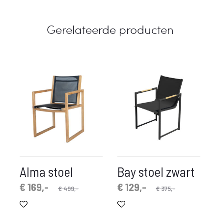
Gerelateerde producten
Alma stoel
Bay stoel zwart
spronkelijke
idige
Oorspronkelijke
Huidige
€
169,-
€
129,-
€
499,-
€
375,-
prijs
prijs
prijs
prijs
is:
was:
is:
was: