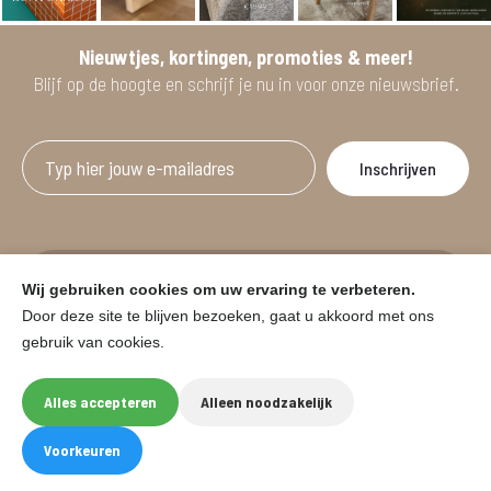
Nieuwtjes, kortingen, promoties & meer!
Blijf op de hoogte en schrijf je nu in voor onze nieuwsbrief.
Afgeprijsde artikelen zijn geldig bij aankoop
Wij gebruiken cookies om uw ervaring te verbeteren.
vanaf minimum 2 willekeurige artikelen.
Door deze site te blijven bezoeken, gaat u akkoord met ons
gebruik van cookies.
© HOUSE & GARDEN - Zuiderdijk 25, 9230 Wetteren
Onder voorbehoud van prijswijzigingen in de winkel en typfouten.
Alles accepteren
Alleen noodzakelijk
Website by
Eegix
F
I
Voorkeuren
a
n
c
s