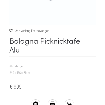
Aan verlanglijst toevoegen
Bologna Picknicktafel –
Alu
Afmetingen:
240 x 166 x 71cm
€
999,-
SHARE