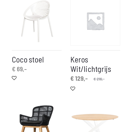
Coco stoel
Keros
Wit/lichtgrijs
€
69,-
Oorspronkelijke
Huidige
€
129,-
€
216,-
prijs
prijs
is:
was:
€ 129,-.
€ 216,-.