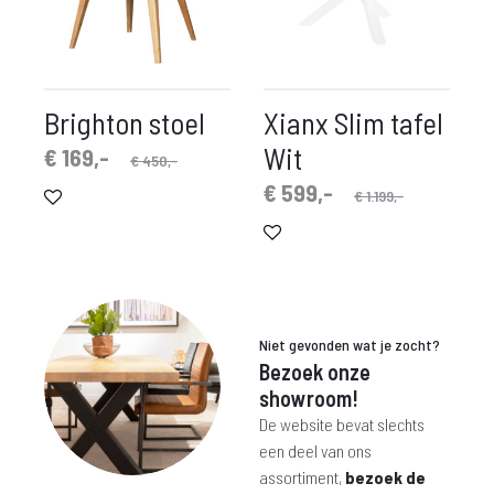
Brighton stoel
Xianx Slim tafel
Wit
spronkelijke
idige
€
169,-
€
450,-
prijs
prijs
Oorspronkelijke
Huidige
€
599,-
€
1.199,-
is:
was:
prijs
prijs
€ 169,-.
€ 450,-.
is:
was:
€ 599,-.
€ 1.199,-.
Niet gevonden wat je zocht?
Bezoek onze
showroom!
De website bevat slechts
een deel van ons
assortiment,
bezoek de