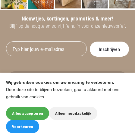
Nieuwtjes, kortingen, promoties & meer!
Blijf op de hoogte en schrijf je nu in voor onze nieuwsbrief.
Afgeprijsde artikelen zijn geldig bij aankoop
Wij gebruiken cookies om uw ervaring te verbeteren.
vanaf minimum 2 willekeurige artikelen.
Door deze site te blijven bezoeken, gaat u akkoord met ons
gebruik van cookies.
© HOUSE & GARDEN - Zuiderdijk 25, 9230 Wetteren
Onder voorbehoud van prijswijzigingen in de winkel en typfouten.
Alles accepteren
Alleen noodzakelijk
Website by
Eegix
F
I
Voorkeuren
a
n
c
s