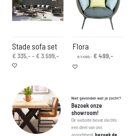
Stade sofa set
Flora
Prijsklasse:
Oorspronkelijke
Huidige
€
335,-
-
€
3.599,-
€
499,-
€
1.480,-
€ 335,-
prijs
prijs
tot
was:
is:
€ 3.599,-
€ 1.480,-.
€ 499,-.
Niet gevonden wat je zocht?
Bezoek onze
showroom!
De website bevat slechts
een deel van ons
assortiment,
bezoek de