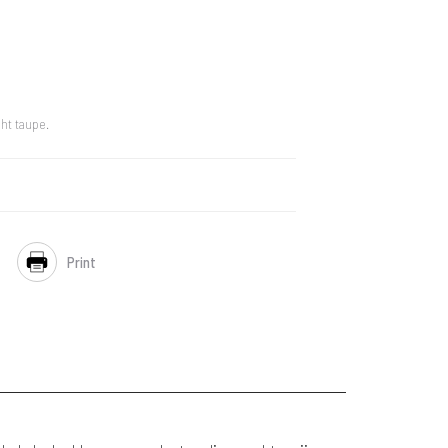
cht taupe.
Print