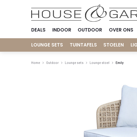
DEALS
INDOOR
OUTDOOR
OVER ONS
LOUNGE SETS
TUINTAFELS
STOELEN
LI
Home
Outdoor
Lounge sets
Lounge stoel
Emily