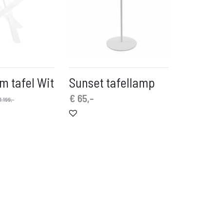
m tafel Wit
Sunset tafellamp
€
65,-
1.199,-