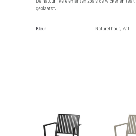
De natuurlijke elementen zoals de wicker en teak 
geplaatst.
Kleur
Naturel hout, Wit