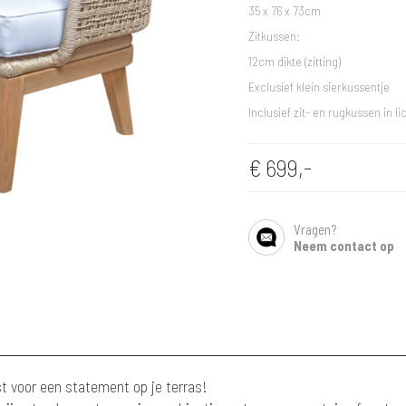
35 x 76 x 73cm
Zitkussen:
12cm dikte (zitting)
Exclusief klein sierkussentje
Inclusief zit- en rugkussen in li
€
699,-
Vragen?
SHARE
Neem contact op
st voor een statement op je terras!