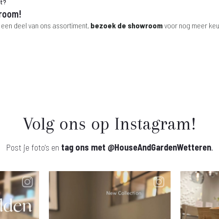
ht?
room!
 een deel van ons assortiment,
bezoek de showroom
voor nog meer keu
Volg ons op Instagram!
Post je foto's en
tag ons met
@HouseAndGardenWetteren
.