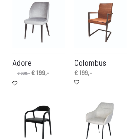
Adore
Colombus
Oorspronkelijke
Huidige
€
199,-
€
199,-
€
330,-
prijs
prijs
was:
is:
€ 330,-.
€ 199,-.