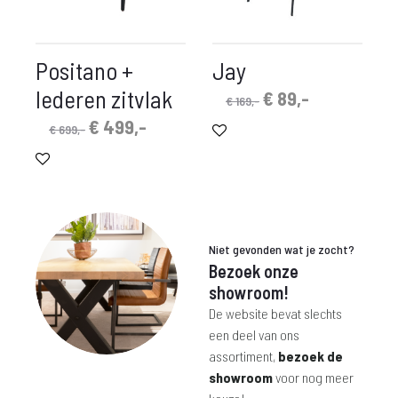
Positano +
Jay
lederen zitvlak
Oorspronkelijke
Huidige
€
89,-
€
169,-
prijs
prijs
Oorspronkelijke
Huidige
€
499,-
€
699,-
was:
is:
prijs
prijs
€ 169,-.
€ 89,-.
was:
is:
€ 699,-.
€ 499,-.
Niet gevonden wat je zocht?
Bezoek onze
showroom!
De website bevat slechts
een deel van ons
assortiment,
bezoek de
showroom
voor nog meer