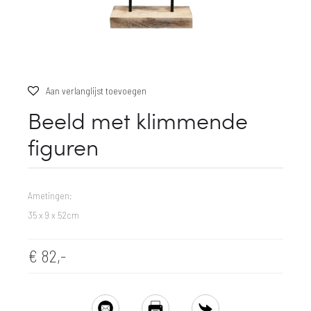
Aan verlanglijst toevoegen
Beeld met klimmende
figuren
Ametingen:
35 x 9 x 52cm
€
82,-
SHARE