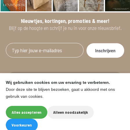
Nieuwtjes, kortingen, promoties & meer!
Blijf op de hoogte en schrijf je nu in voor onze nieuwsbrief.
Afgeprijsde artikelen zijn geldig bij aankoop
Wij gebruiken cookies om uw ervaring te verbeteren.
vanaf minimum 2 willekeurige artikelen.
Door deze site te blijven bezoeken, gaat u akkoord met ons
gebruik van cookies.
© HOUSE & GARDEN - Zuiderdijk 25, 9230 Wetteren
Onder voorbehoud van prijswijzigingen in de winkel en typfouten.
Alles accepteren
Alleen noodzakelijk
Website by
Eegix
F
I
Voorkeuren
a
n