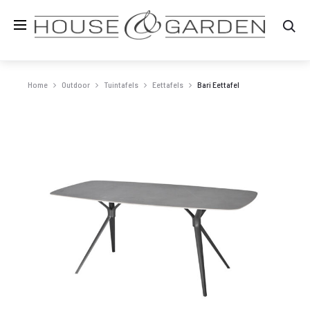
Zo
Home
Outdoor
Tuintafels
Eettafels
Bari Eettafel