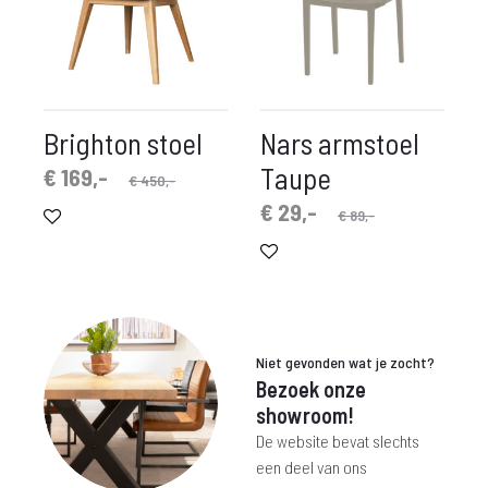
Brighton stoel
Nars armstoel
Taupe
spronkelijke
idige
€
169,-
€
450,-
prijs
prijs
Oorspronkelijke
Huidige
€
29,-
€
89,-
is:
was:
prijs
prijs
€ 169,-.
€ 450,-.
is:
was:
€ 29,-.
€ 89,-.
Niet gevonden wat je zocht?
Bezoek onze
showroom!
De website bevat slechts
een deel van ons