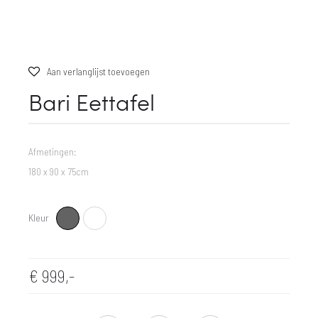
Aan verlanglijst toevoegen
Bari Eettafel
Afmetingen:
180 x 90 x 75cm
Kleur
Charcoal
Wit
€
999,-