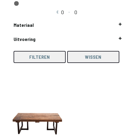
€
-
Minimale prijs
Maximale prijs
Materiaal
boomstamblad
Uitvoering
Eik
Rechthoekig
Rechthoekig
Teak
FILTEREN
WISSEN