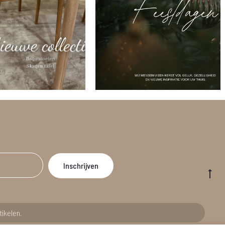
Go
to
to
tikelen.