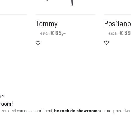
Tommy
Positano
nkelijke
uidige
Oorspronkelijke
Huidige
Oors
€
65,-
€
39
€
149,-
€
625,-
rijs
prijs
prijs
prijs
s:
was:
is:
was
.
 79,-.
€ 149,-.
€ 65,-.
€ 62
ht?
room!
 een deel van ons assortiment,
bezoek de showroom
voor nog meer keu