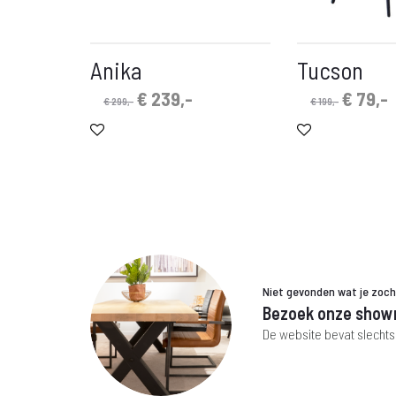
Anika
Tucson
Oorspronkelijke
Huidige
Oorspro
H
€
239,-
€
79,-
€
299,-
€
199,-
prijs
prijs
prijs
p
was:
is:
was:
i
€ 299,-.
€ 239,-.
€ 199,-
€
Niet gevonden wat je zoc
Bezoek onze show
De website bevat slechts